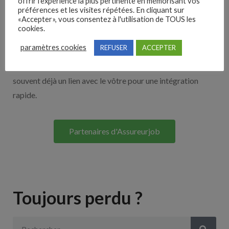
offrir l'expérience la plus pertinente en mémorisant vos
Nos solutions entreprises
préférences et les visites répétées. En cliquant sur
«Accepter», vous consentez à l'utilisation de TOUS les
cookies.
Découvrez nos partenaires ! Moteurs de recherches,
paramètres cookies
REFUSER
ACCEPTER
multidiffuseurs, sites payant… nombreux sont nos
partenaires. Si vous travaillez avec un ATS nous avons
souvent déjà un lien avec le vôtre pour une intégration
rapide.
Partenaires d'Assureurjob
Toujours perdu ?