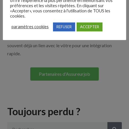
offrir l'expérience la plus pertinente en mémorisant vos
Nos solutions entreprises
préférences et les visites répétées. En cliquant sur
«Accepter», vous consentez à l'utilisation de TOUS les
cookies.
Découvrez nos partenaires ! Moteurs de recherches,
paramètres cookies
REFUSER
ACCEPTER
multidiffuseurs, sites payant… nombreux sont nos
partenaires. Si vous travaillez avec un ATS nous avons
souvent déjà un lien avec le vôtre pour une intégration
rapide.
Partenaires d'Assureurjob
Toujours perdu ?