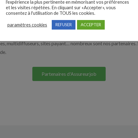
l'expérience la plus pertinente en mémorisant vos préférences
et les visites répétées. En cliquant sur «Accepter», vous
e. Découvrez nos solutions pour vous aider à recruter en cliquant su
consentez à l'utilisation de TOUS les cookies.
paramètres cookies
REFUSER
ACCEPTER
Nos solutions entreprises
s, multidiffuseurs, sites payant… nombreux sont nos partenaires. 
ide.
Partenaires d'Assureurjob