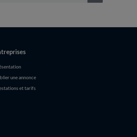
treprises
ésentation
blier une annonce
estations et tarifs