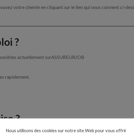
ouvez votre chemin en cliquant sur le lien qui vous convient ci-des
oi ?
 disponibles actuellement surASSUREURJOB
ces rapidement.
ise ?
Nous utilisons des cookies sur notre site Web pour vous offrir
e de l’assurance par exemple un chargé de clientèle, un courtier e