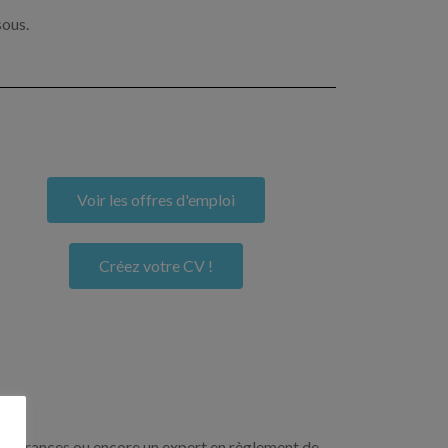
sous.
Voir les offres d'emploi
Créez votre CV !
n assurances ou encore un expert en règlement de