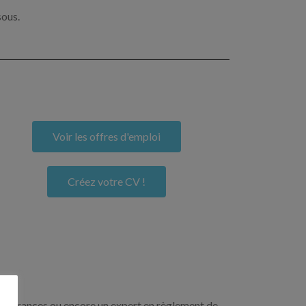
sous.
Voir les offres d'emploi
Créez votre CV !
n assurances ou encore un expert en règlement de