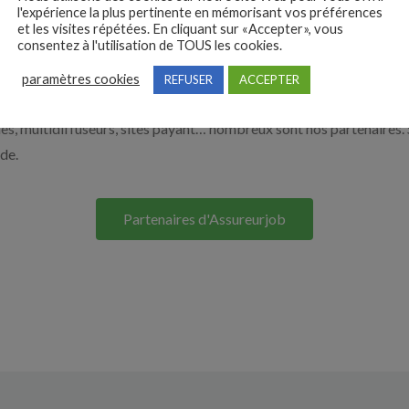
l'expérience la plus pertinente en mémorisant vos préférences
e. Découvrez nos solutions pour vous aider à recruter en cliquant su
et les visites répétées. En cliquant sur «Accepter», vous
consentez à l'utilisation de TOUS les cookies.
Nos solutions entreprises
paramètres cookies
REFUSER
ACCEPTER
s, multidiffuseurs, sites payant… nombreux sont nos partenaires. 
ide.
Partenaires d'Assureurjob