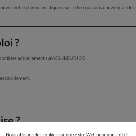
ouvez votre chemin en cliquant sur le lien qui vous convient ci-des
oi ?
 disponibles actuellement surASSUREURJOB
ces rapidement.
ise ?
Nous utilisons des cookies sur notre site Web pour vous offrir
e de l’assurance par exemple un chargé de clientèle, un courtier e