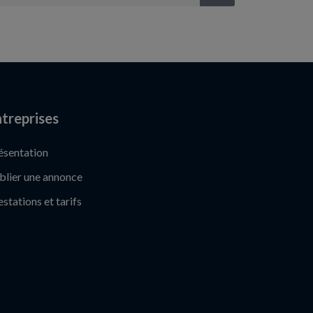
treprises
ésentation
blier une annonce
estations et tarifs