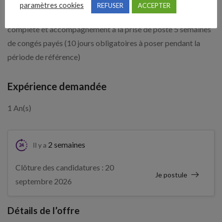
Tickets restaurant (8EUR : 50/50 Prévoyance prise en charge
paramètres cookies
REFUSER
ACCEPTER
à 100 Mutuelle avec participation employeur Formation
complète et accompagnement à la prise de poste 5 semaines
de congés payés (10 jours obligatoires à poser pendant la
période de référence)
Expérience demandée
1 An(s)
2 semaines
Il y a
Clôture des candidatures : 20
Je postule
septembre 2026
Détails de l’offre