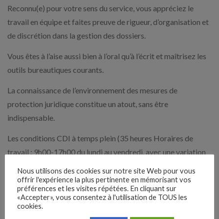
Reconnu(e) pour votre sens du service, vous appréciez le
travail en équipe et faites preuve de rigueur, d’organisation et
de discrétion dans la gestion des dossiers.
Vous êtes à l’aise aussi bien à l’oral qu’à l’écrit et maîtrisez les
outils bureautiques courants.
La connaissance de l’environnement des mesures de
protection juridique constitue un atout, sans être
indispensable.
Les conditions CDI à temps plein (35 heures Horaires de
travail : 9h00-17h00 du lundi au vendredi, avec une variation
hebdomadaire : une journée de prise de poste à 8h30 et une
Nous utilisons des cookies sur notre site Web pour vous
journée de fin de service à 18h Poste basé à Limoges (87
offrir l'expérience la plus pertinente en mémorisant vos
préférences et les visites répétées. En cliquant sur
Télétravail possible après la période de formation et
«Accepter», vous consentez à l'utilisation de TOUS les
cookies.
l’acquisition de l’autonomie Salaire : 2 300 EUR brut mensuel