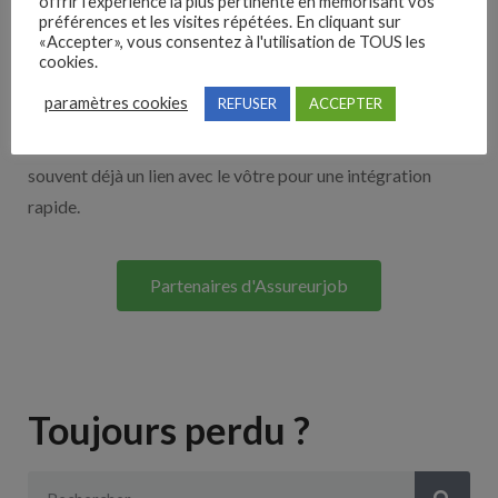
offrir l'expérience la plus pertinente en mémorisant vos
Nos solutions entreprises
préférences et les visites répétées. En cliquant sur
«Accepter», vous consentez à l'utilisation de TOUS les
cookies.
Découvrez nos partenaires ! Moteurs de recherches,
paramètres cookies
REFUSER
ACCEPTER
multidiffuseurs, sites payant… nombreux sont nos
partenaires. Si vous travaillez avec un ATS nous avons
souvent déjà un lien avec le vôtre pour une intégration
rapide.
Partenaires d'Assureurjob
Toujours perdu ?