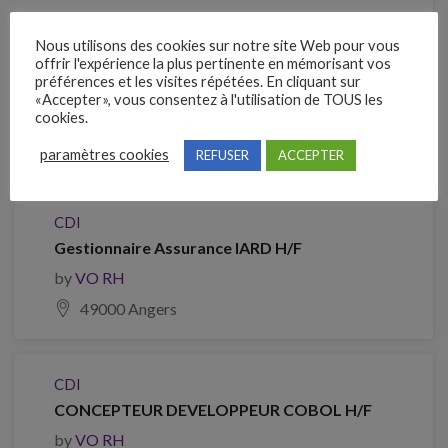
Nous utilisons des cookies sur notre site Web pour vous
Clôture des candidatures : 28 août 2026
offrir l'expérience la plus pertinente en mémorisant vos
préférences et les visites répétées. En cliquant sur
«Accepter», vous consentez à l'utilisation de TOUS les
Je postule
cookies.
Emplois similaires
paramètres cookies
REFUSER
ACCEPTER
CDI
Gestionnaire Assurance IARD H/F
by
VO RH
49000 Angers
CDI
CONCEPTEUR DEVELOPPEUR COBOL H/F
by
VO RH