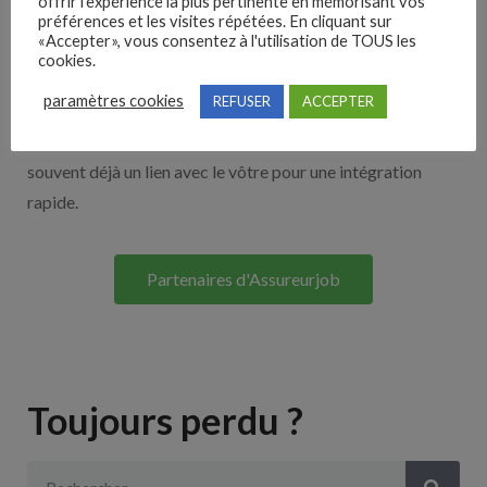
offrir l'expérience la plus pertinente en mémorisant vos
Nos solutions entreprises
préférences et les visites répétées. En cliquant sur
«Accepter», vous consentez à l'utilisation de TOUS les
cookies.
Découvrez nos partenaires ! Moteurs de recherches,
paramètres cookies
REFUSER
ACCEPTER
multidiffuseurs, sites payant… nombreux sont nos
partenaires. Si vous travaillez avec un ATS nous avons
souvent déjà un lien avec le vôtre pour une intégration
rapide.
Partenaires d'Assureurjob
Toujours perdu ?