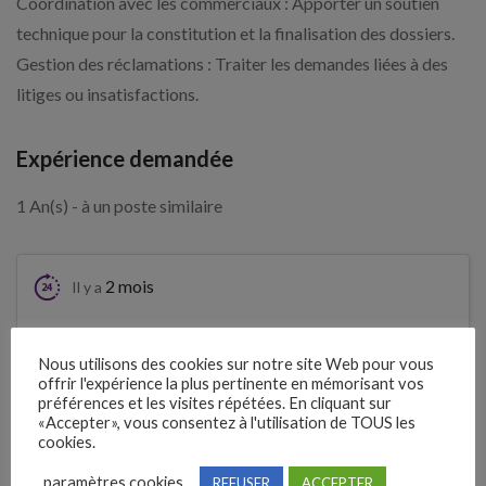
Coordination avec les commerciaux : Apporter un soutien
technique pour la constitution et la finalisation des dossiers.
Gestion des réclamations : Traiter les demandes liées à des
litiges ou insatisfactions.
Expérience demandée
1 An(s) - à un poste similaire
2 mois
Il y a
Clôture des candidatures : 23 août
Je postule
Nous utilisons des cookies sur notre site Web pour vous
2026
offrir l'expérience la plus pertinente en mémorisant vos
préférences et les visites répétées. En cliquant sur
«Accepter», vous consentez à l'utilisation de TOUS les
Détails de l’offre
cookies.
paramètres cookies
REFUSER
ACCEPTER