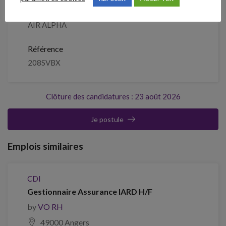
Entreprise qui propose l'emploi
AIR ALPHA
Référence
208SVBX
Clôture des candidatures : 23 août 2026
Je postule
Emplois similaires
CDI
Gestionnaire Assurance IARD H/F
by
VO RH
49000 Angers