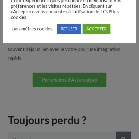
offrir l'expérience la plus pertinente en mémorisant vos
Nos solutions entreprises
préférences et les visites répétées. En cliquant sur
«Accepter», vous consentez à l'utilisation de TOUS les
cookies.
Découvrez nos partenaires ! Moteurs de recherches,
paramètres cookies
REFUSER
ACCEPTER
multidiffuseurs, sites payant… nombreux sont nos
partenaires. Si vous travaillez avec un ATS nous avons
souvent déjà un lien avec le vôtre pour une intégration
rapide.
Partenaires d'Assureurjob
Toujours perdu ?