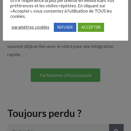
offrir l'expérience la plus pertinente en mémorisant vos
Nos solutions entreprises
préférences et les visites répétées. En cliquant sur
«Accepter», vous consentez à l'utilisation de TOUS les
cookies.
Découvrez nos partenaires ! Moteurs de recherches,
paramètres cookies
REFUSER
ACCEPTER
multidiffuseurs, sites payant… nombreux sont nos
partenaires. Si vous travaillez avec un ATS nous avons
souvent déjà un lien avec le vôtre pour une intégration
rapide.
Partenaires d'Assureurjob
Toujours perdu ?