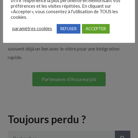
offrir l'expérience la plus pertinente en mémorisant vos
Nos solutions entreprises
préférences et les visites répétées. En cliquant sur
«Accepter», vous consentez à l'utilisation de TOUS les
cookies.
Découvrez nos partenaires ! Moteurs de recherches,
paramètres cookies
REFUSER
ACCEPTER
multidiffuseurs, sites payant… nombreux sont nos
partenaires. Si vous travaillez avec un ATS nous avons
souvent déjà un lien avec le vôtre pour une intégration
rapide.
Partenaires d'Assureurjob
Toujours perdu ?