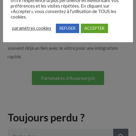
offrir l'expérience la plus pertinente en mémorisant vos
Nos solutions entreprises
préférences et les visites répétées. En cliquant sur
«Accepter», vous consentez à l'utilisation de TOUS les
cookies.
Découvrez nos partenaires ! Moteurs de recherches,
paramètres cookies
REFUSER
ACCEPTER
multidiffuseurs, sites payant… nombreux sont nos
partenaires. Si vous travaillez avec un ATS nous avons
souvent déjà un lien avec le vôtre pour une intégration
rapide.
Partenaires d'Assureurjob
Toujours perdu ?