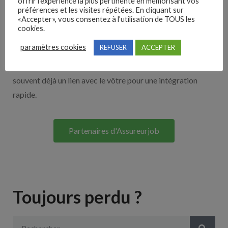
offrir l'expérience la plus pertinente en mémorisant vos
Nos solutions entreprises
préférences et les visites répétées. En cliquant sur
«Accepter», vous consentez à l'utilisation de TOUS les
cookies.
Découvrez nos partenaires ! Moteurs de recherches,
paramètres cookies
REFUSER
ACCEPTER
multidiffuseurs, sites payant… nombreux sont nos
partenaires. Si vous travaillez avec un ATS nous avons
souvent déjà un lien avec le vôtre pour une intégration
rapide.
Partenaires d'Assureurjob
Toujours perdu ?