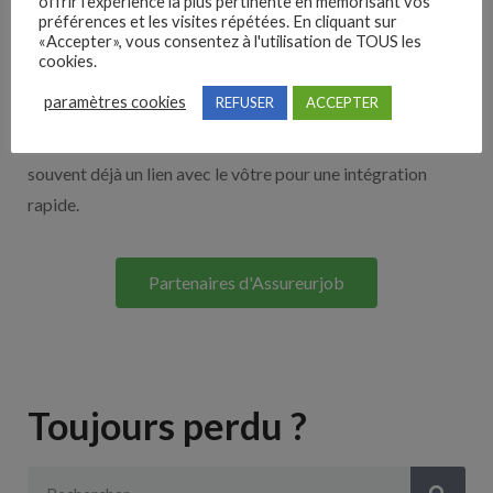
offrir l'expérience la plus pertinente en mémorisant vos
Nos solutions entreprises
préférences et les visites répétées. En cliquant sur
«Accepter», vous consentez à l'utilisation de TOUS les
cookies.
Découvrez nos partenaires ! Moteurs de recherches,
paramètres cookies
REFUSER
ACCEPTER
multidiffuseurs, sites payant… nombreux sont nos
partenaires. Si vous travaillez avec un ATS nous avons
souvent déjà un lien avec le vôtre pour une intégration
rapide.
Partenaires d'Assureurjob
Toujours perdu ?