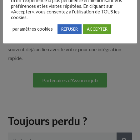
offrir l'expérience la plus pertinente en mémorisant vos
Nos solutions entreprises
préférences et les visites répétées. En cliquant sur
«Accepter», vous consentez à l'utilisation de TOUS les
cookies.
Découvrez nos partenaires ! Moteurs de recherches,
paramètres cookies
REFUSER
ACCEPTER
multidiffuseurs, sites payant… nombreux sont nos
partenaires. Si vous travaillez avec un ATS nous avons
souvent déjà un lien avec le vôtre pour une intégration
rapide.
Partenaires d'Assureurjob
Toujours perdu ?