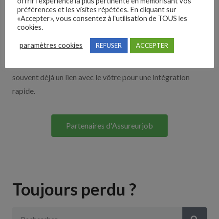
offrir l'expérience la plus pertinente en mémorisant vos
Nos solutions entreprises
préférences et les visites répétées. En cliquant sur
«Accepter», vous consentez à l'utilisation de TOUS les
cookies.
Découvrez nos partenaires ! Moteurs de recherches,
paramètres cookies
REFUSER
ACCEPTER
multidiffuseurs, sites payant… nombreux sont nos
partenaires. Si vous travaillez avec un ATS nous avons
souvent déjà un lien avec le vôtre pour une intégration
rapide.
Partenaires d'Assureurjob
Toujours perdu ?