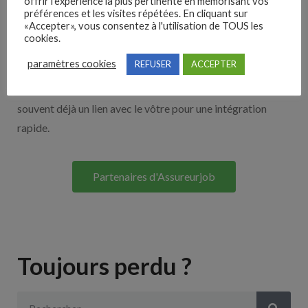
offrir l'expérience la plus pertinente en mémorisant vos
Nos solutions entreprises
préférences et les visites répétées. En cliquant sur
«Accepter», vous consentez à l'utilisation de TOUS les
cookies.
Découvrez nos partenaires ! Moteurs de recherches,
paramètres cookies
REFUSER
ACCEPTER
multidiffuseurs, sites payant… nombreux sont nos
partenaires. Si vous travaillez avec un ATS nous avons
souvent déjà un lien avec le vôtre pour une intégration
rapide.
Partenaires d'Assureurjob
Toujours perdu ?