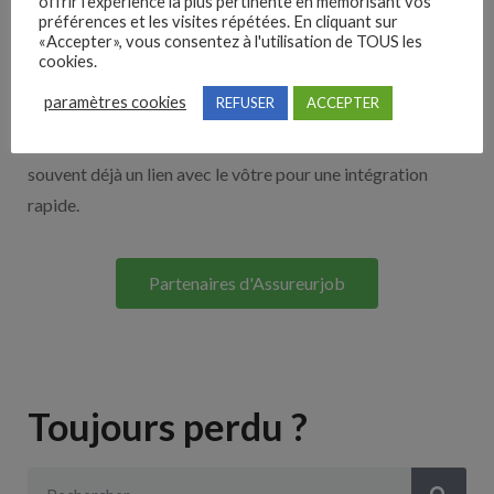
offrir l'expérience la plus pertinente en mémorisant vos
Nos solutions entreprises
préférences et les visites répétées. En cliquant sur
«Accepter», vous consentez à l'utilisation de TOUS les
cookies.
Découvrez nos partenaires ! Moteurs de recherches,
paramètres cookies
REFUSER
ACCEPTER
multidiffuseurs, sites payant… nombreux sont nos
partenaires. Si vous travaillez avec un ATS nous avons
souvent déjà un lien avec le vôtre pour une intégration
rapide.
Partenaires d'Assureurjob
Toujours perdu ?