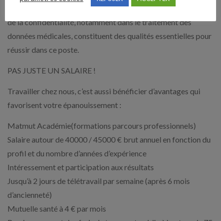
Enfin, votre sens aigu de la discrétion et votre respect strict
de la confidentialité, notamment dans le traitement des
données médicales, constituent des qualités essentielles pour
réussir dans ce poste.
PAS JUSTE UN SALAIRE !
Travailler chez nous, c’est aussi bénéficier d’avantages qui
favorisent votre épanouissement :
Matmut Académie(formations parcours professionnels)
Salaire autour de 40000 / 45000 € brut annuel en fonction du
profil et du nombre d’années d’expérience
Intéressement et participation aux résultats
Jusqu’à 2 jours de télétravail par semaine (après 6 mois
d’ancienneté)
Mutuelle santé à 4 € par mois