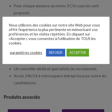
Pour chaque annonce au moins 3 CVs sourcés sont
proposés
CVs de professionnels en provenance de
Nous utilisons des cookies sur notre site Web pour vous
notre CVthèque propriétaire et des grandes Cvthèques
offrir l'expérience la plus pertinente en mémorisant vos
du marché
préférences et les visites répétées. En cliquant sur
«Accepter», vous consentez à l'utilisation de TOUS les
Expériences professionnelles et zone géographique
cookies.
vérifiées par nos soins
paramètres cookies
REFUSER
ACCEPTER
ACCOMPAGNEMENT
Un conseiller dédié et spécialiste du recrutement.
Accès 24h/24 à votre espace entreprise pour suivre les
candidatures.
Produits associés