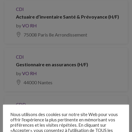
CDI
Actuaire d’inventaire Santé & Prévoyance (H/F)
by
VO RH
75008 Paris 8e Arrondissement
CDI
Gestionnaire en assurances (H/F)
by
VO RH
44000 Nantes
CDD
Chargé / Chargée de produit en assurances
Nous utilisons des cookies sur notre site Web pour vous
(11839) (H/F)
offrir l'expérience la plus pertinente en mémorisant vos
préférences et les visites répétées. En cliquant sur
by
VO RH
«Accepter», vous consentez à l'utilisation de TOUS les