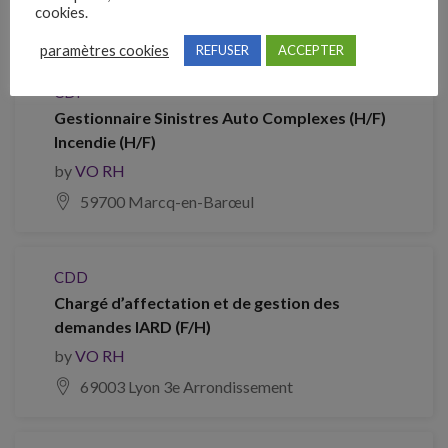
cookies.
93380 Saint-Denis
paramètres cookies
REFUSER
ACCEPTER
CDI
Gestionnaire Sinistres Auto Complexes (H/F)
Incendie (H/F)
by
VO RH
59700 Marcq-en-Barœul
CDD
Chargé d’affectation et de gestion des
demandes IARD (F/H)
by
VO RH
69003 Lyon 3e Arrondissement