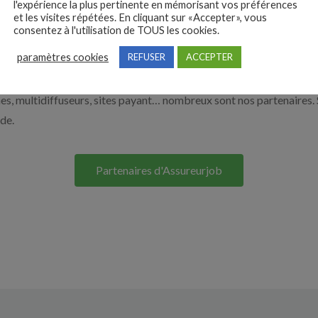
l'expérience la plus pertinente en mémorisant vos préférences
et les visites répétées. En cliquant sur «Accepter», vous
e. Découvrez nos solutions pour vous aider à recruter en cliquant su
consentez à l'utilisation de TOUS les cookies.
paramètres cookies
REFUSER
ACCEPTER
Nos solutions entreprises
s, multidiffuseurs, sites payant… nombreux sont nos partenaires. 
ide.
Partenaires d'Assureurjob