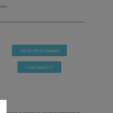
sous.
Voir les offres d'emploi
Créez votre CV !
n assurances ou encore un expert en règlement de