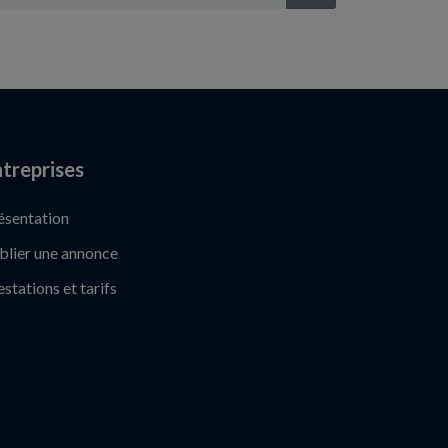
treprises
ésentation
blier une annonce
estations et tarifs