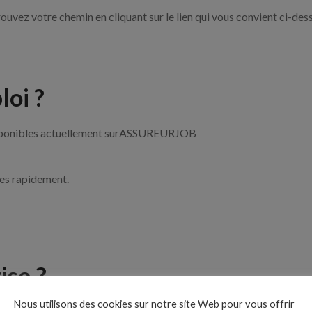
ouvez votre chemin en cliquant sur le lien qui vous convient ci-des
oi ?
 disponibles actuellement surASSUREURJOB
ces rapidement.
ise ?
Nous utilisons des cookies sur notre site Web pour vous offrir
e de l’assurance par exemple un chargé de clientèle, un courtier e