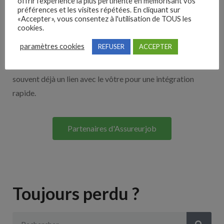
offrir l'expérience la plus pertinente en mémorisant vos
Nos solutions entreprises
préférences et les visites répétées. En cliquant sur
«Accepter», vous consentez à l'utilisation de TOUS les
cookies.
Découvrez nos partenaires ! Moteurs de recherches,
paramètres cookies
REFUSER
ACCEPTER
multidiffuseurs, sites payant… nombreux sont nos
partenaires. Si vous travaillez avec un ATS nous avons
souvent déjà un lien avec le vôtre pour une intégration
rapide.
Partenaires d'Assureurjob
Toujours perdu ?