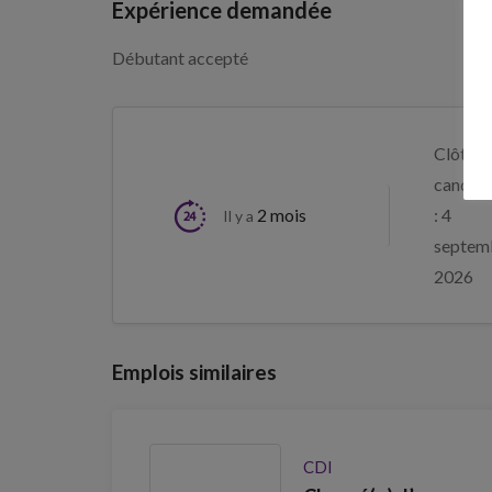
Expérience demandée
Débutant accepté
Clôture
candida
2 mois
: 4
Il y a
septem
2026
Emplois similaires
CDI