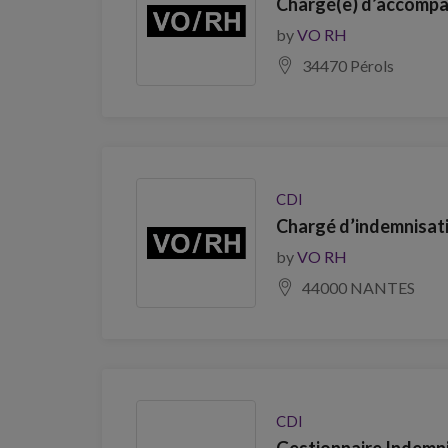
Chargé(e) d’accompa
by
VO RH
34470 Pérols
CDI
Chargé d’indemnisati
by
VO RH
44000 NANTES
CDI
Gestionnaire Indemni