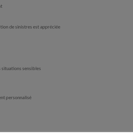
nt
ion de sinistres est appréciée
 situations sensibles
nt personnalisé