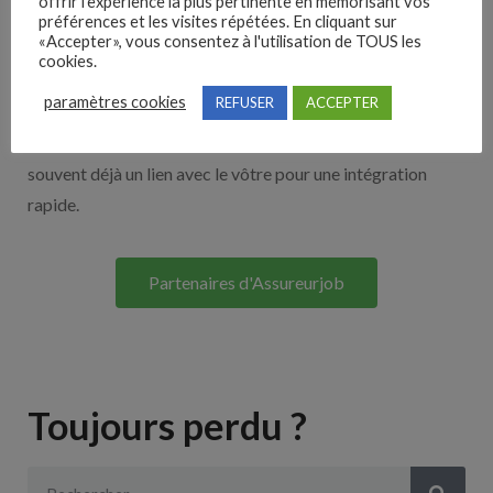
offrir l'expérience la plus pertinente en mémorisant vos
Nos solutions entreprises
préférences et les visites répétées. En cliquant sur
«Accepter», vous consentez à l'utilisation de TOUS les
cookies.
Découvrez nos partenaires ! Moteurs de recherches,
paramètres cookies
REFUSER
ACCEPTER
multidiffuseurs, sites payant… nombreux sont nos
partenaires. Si vous travaillez avec un ATS nous avons
souvent déjà un lien avec le vôtre pour une intégration
rapide.
Partenaires d'Assureurjob
Toujours perdu ?