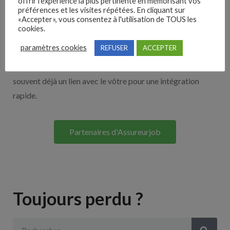
offrir l'expérience la plus pertinente en mémorisant vos
Nos solutions entreprises
préférences et les visites répétées. En cliquant sur
«Accepter», vous consentez à l'utilisation de TOUS les
cookies.
Découvrez nos partenaires ! Moteurs de recherches,
paramètres cookies
REFUSER
ACCEPTER
multidiffuseurs, sites payant… nombreux sont nos
partenaires. Si vous travaillez avec un ATS nous avons
souvent déjà un lien avec le vôtre pour une intégration
rapide.
Partenaires d'Assureurjob
Toujours perdu ?