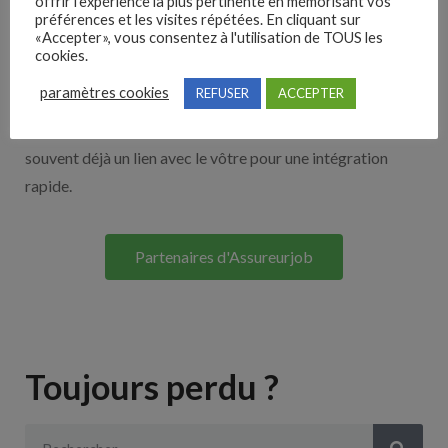
offrir l'expérience la plus pertinente en mémorisant vos
Nos solutions entreprises
préférences et les visites répétées. En cliquant sur
«Accepter», vous consentez à l'utilisation de TOUS les
cookies.
Découvrez nos partenaires ! Moteurs de recherches,
paramètres cookies
REFUSER
ACCEPTER
multidiffuseurs, sites payant… nombreux sont nos
partenaires. Si vous travaillez avec un ATS nous avons
souvent déjà un lien avec le vôtre pour une intégration
rapide.
Partenaires d'Assureurjob
Toujours perdu ?