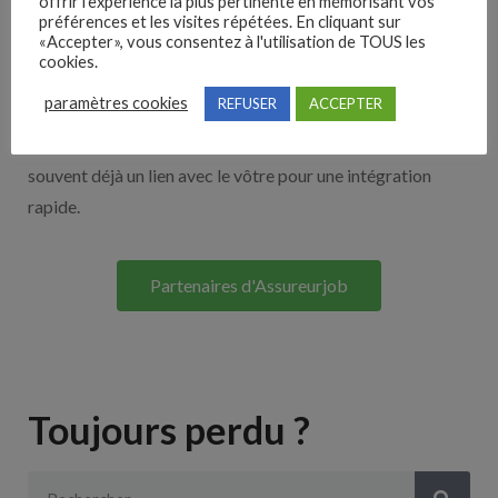
offrir l'expérience la plus pertinente en mémorisant vos
Nos solutions entreprises
préférences et les visites répétées. En cliquant sur
«Accepter», vous consentez à l'utilisation de TOUS les
cookies.
Découvrez nos partenaires ! Moteurs de recherches,
paramètres cookies
REFUSER
ACCEPTER
multidiffuseurs, sites payant… nombreux sont nos
partenaires. Si vous travaillez avec un ATS nous avons
souvent déjà un lien avec le vôtre pour une intégration
rapide.
Partenaires d'Assureurjob
Toujours perdu ?