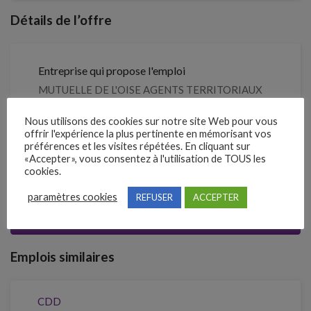
Détails de l’offre
Entreprise qui propose l'emploi
MUTUELLE DE L'OISE AGENTS TERRITORIAUX
Nous utilisons des cookies sur notre site Web pour vous
Référence
offrir l'expérience la plus pertinente en mémorisant vos
210YCHD
préférences et les visites répétées. En cliquant sur
«Accepter», vous consentez à l'utilisation de TOUS les
cookies.
Clôture des candidatures : 22 septembre 2026
paramètres cookies
REFUSER
ACCEPTER
Je postule
Emplois similaires
CDD