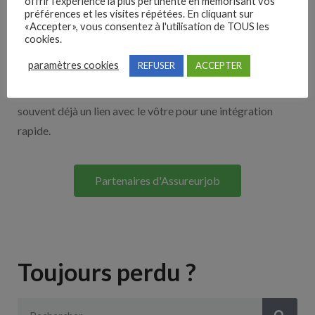
offrir l'expérience la plus pertinente en mémorisant vos
Nos solutions entreprises
préférences et les visites répétées. En cliquant sur
«Accepter», vous consentez à l'utilisation de TOUS les
cookies.
Découvrez nos partenaires ! Moteurs de recherches,
paramètres cookies
REFUSER
ACCEPTER
multidiffuseurs, sites payant… nombreux sont nos
partenaires. Si vous travaillez avec un ATS nous avons
souvent déjà un lien avec le vôtre pour une intégration
rapide.
Partenaires d'Assureurjob
Toujours perdu ?