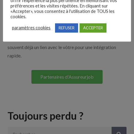
offrir l'expérience la plus pertinente en mémorisant vos
Nos solutions entreprises
préférences et les visites répétées. En cliquant sur
«Accepter», vous consentez à l'utilisation de TOUS les
cookies.
Découvrez nos partenaires ! Moteurs de recherches,
paramètres cookies
REFUSER
ACCEPTER
multidiffuseurs, sites payant… nombreux sont nos
partenaires. Si vous travaillez avec un ATS nous avons
souvent déjà un lien avec le vôtre pour une intégration
rapide.
Partenaires d'Assureurjob
Toujours perdu ?