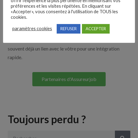
offrir l'expérience la plus pertinente en mémorisant vos
Nos solutions entreprises
préférences et les visites répétées. En cliquant sur
«Accepter», vous consentez à l'utilisation de TOUS les
cookies.
Découvrez nos partenaires ! Moteurs de recherches,
paramètres cookies
REFUSER
ACCEPTER
multidiffuseurs, sites payant… nombreux sont nos
partenaires. Si vous travaillez avec un ATS nous avons
souvent déjà un lien avec le vôtre pour une intégration
rapide.
Partenaires d'Assureurjob
Toujours perdu ?