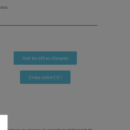
sous.
Voir les offres d'emploi
Créez votre CV !
n assurances ou encore un expert en règlement de