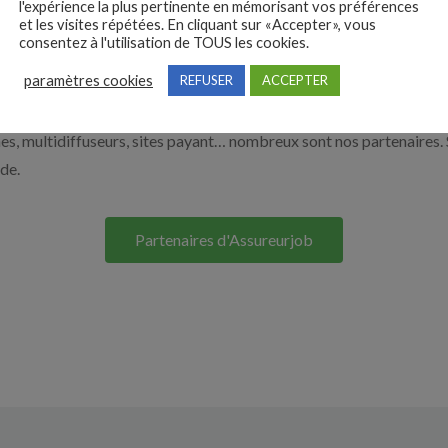
l'expérience la plus pertinente en mémorisant vos préférences
et les visites répétées. En cliquant sur «Accepter», vous
e. Découvrez nos solutions pour vous aider à recruter en cliquant su
consentez à l'utilisation de TOUS les cookies.
paramètres cookies
REFUSER
ACCEPTER
Nos solutions entreprises
s, multidiffuseurs, sites payant… nombreux sont nos partenaires. 
ide.
Partenaires d'Assureurjob