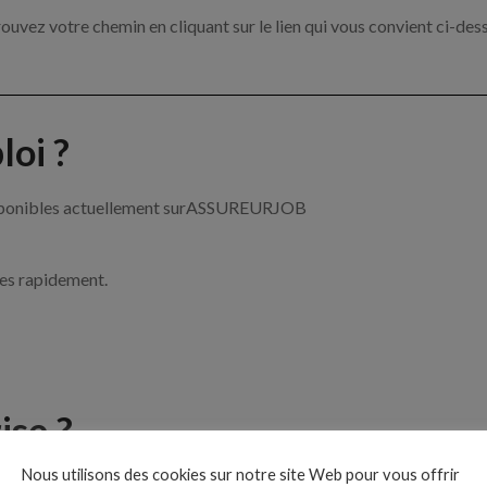
ouvez votre chemin en cliquant sur le lien qui vous convient ci-des
oi ?
 disponibles actuellement surASSUREURJOB
ces rapidement.
ise ?
Nous utilisons des cookies sur notre site Web pour vous offrir
e de l’assurance par exemple un chargé de clientèle, un courtier e