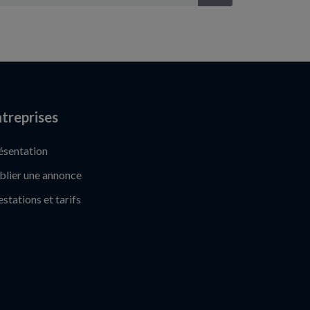
treprises
ésentation
blier une annonce
estations et tarifs