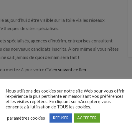
lé aujourd’hui d’être visible sur la toile via les réseaux
Vthèques de sites spécialisés.
ets spécialisés, agences d’intérim, entreprises consultent
 des nouveaux candidats inscrits. Alors même si vous n’êtes
 ne sait jamais de quoi demain sera fait !
 ou mettez à jour votre CV
en suivant ce lien
.
Nous utilisons des cookies sur notre site Web pour vous offrir
Suivant
l'expérience la plus pertinente en mémorisant vos préférences
Zoom…sur le métier d’expert en
et les visites répétées. En cliquant sur «Accepter», vous
consentez à l'utilisation de TOUS les cookies.
assurance H/F
paramètres cookies
REFUSER
ACCEPTER