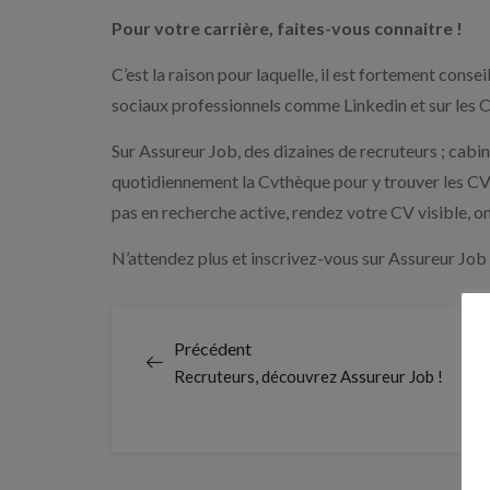
Pour votre carrière, faites-vous connaitre !
C’est la raison pour laquelle, il est fortement conseil
sociaux professionnels comme Linkedin et sur les C
Sur Assureur Job, des dizaines de recruteurs ; cabin
quotidiennement la Cvthèque pour y trouver les CVs
pas en recherche active, rendez votre CV visible, on
N’attendez plus et inscrivez-vous sur Assureur Job
Précédent
Recruteurs, découvrez Assureur Job !