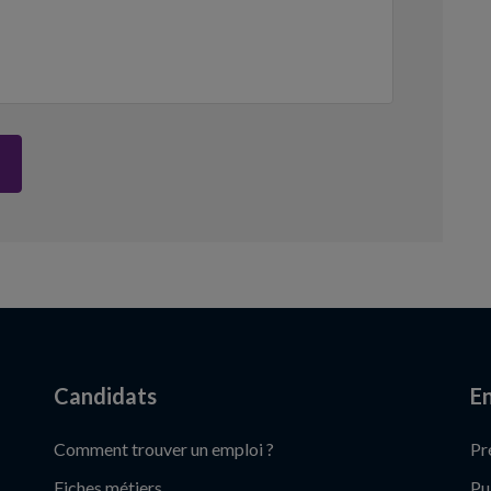
Candidats
En
Comment trouver un emploi ?
Pr
Fiches métiers
Pu