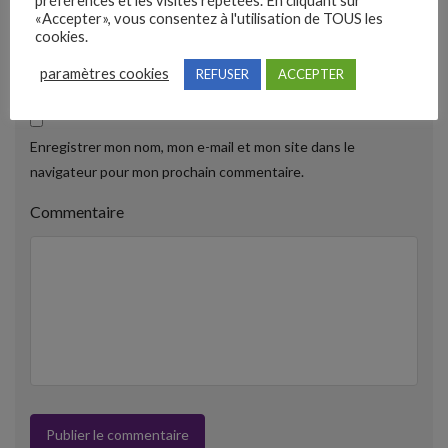
préférences et les visites répétées. En cliquant sur
«Accepter», vous consentez à l'utilisation de TOUS les
Email
cookies.
paramètres cookies
REFUSER
ACCEPTER
Enregistrer mon nom, mon e-mail et mon site dans le
navigateur pour mon prochain commentaire.
Commentaire