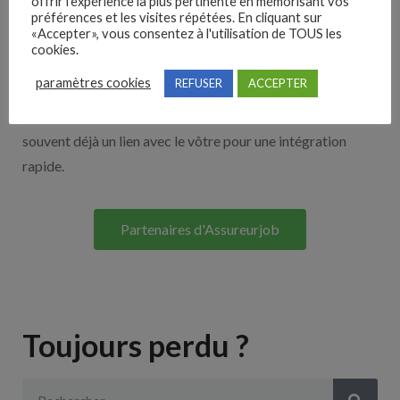
offrir l'expérience la plus pertinente en mémorisant vos
Nos solutions entreprises
préférences et les visites répétées. En cliquant sur
«Accepter», vous consentez à l'utilisation de TOUS les
cookies.
Découvrez nos partenaires ! Moteurs de recherches,
paramètres cookies
REFUSER
ACCEPTER
multidiffuseurs, sites payant… nombreux sont nos
partenaires. Si vous travaillez avec un ATS nous avons
souvent déjà un lien avec le vôtre pour une intégration
rapide.
Partenaires d'Assureurjob
Toujours perdu ?