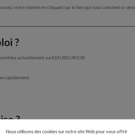
ouvez votre chemin en cliquant sur le lien qui vous convient ci-des
oi ?
 disponibles actuellement surASSUREURJOB
ces rapidement.
ise ?
Nous utilisons des cookies sur notre site Web pour vous offrir
e de l’assurance par exemple un chargé de clientèle, un courtier e