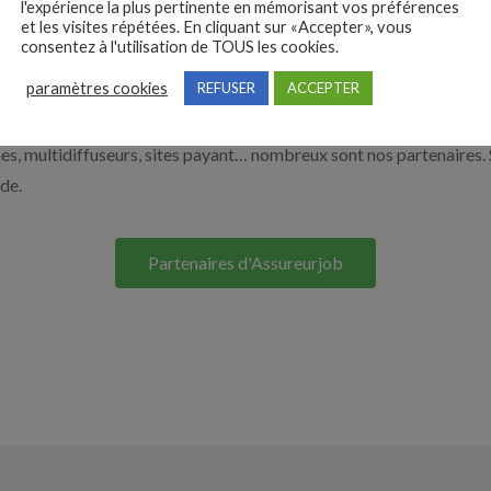
l'expérience la plus pertinente en mémorisant vos préférences
et les visites répétées. En cliquant sur «Accepter», vous
e. Découvrez nos solutions pour vous aider à recruter en cliquant su
consentez à l'utilisation de TOUS les cookies.
paramètres cookies
REFUSER
ACCEPTER
Nos solutions entreprises
s, multidiffuseurs, sites payant… nombreux sont nos partenaires. 
ide.
Partenaires d'Assureurjob