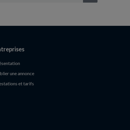
treprises
ésentation
blier une annonce
estations et tarifs