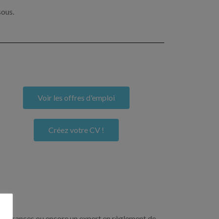
sous.
Voir les offres d'emploi
Créez votre CV !
n assurances ou encore un expert en règlement de