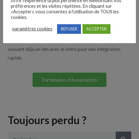
offrir l'expérience la plus pertinente en mémorisant vos
Nos solutions entreprises
préférences et les visites répétées. En cliquant sur
«Accepter», vous consentez à l'utilisation de TOUS les
cookies.
Découvrez nos partenaires ! Moteurs de recherches,
paramètres cookies
REFUSER
ACCEPTER
multidiffuseurs, sites payant… nombreux sont nos
partenaires. Si vous travaillez avec un ATS nous avons
souvent déjà un lien avec le vôtre pour une intégration
rapide.
Partenaires d'Assureurjob
Toujours perdu ?