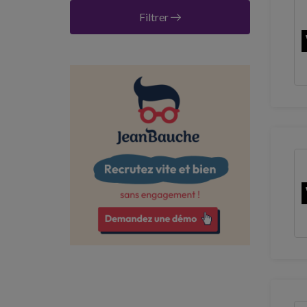
Calvados
Filtrer
Charente
Charente-Maritime
Côte-d'Or
Côtes-d'Armor
Deux-Sèvres
Drôme
Eure
Eure-et-Loir
Finistère
Gard
Gers