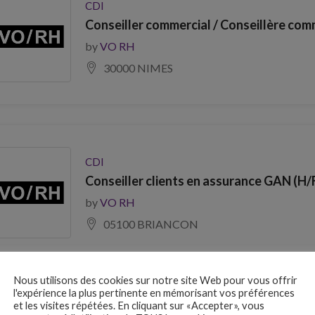
CDI
Conseiller commercial / Conseillère com
by
VO RH
30000 NIMES
CDI
Conseiller clients en assurance GAN (H/
by
VO RH
05100 BRIANCON
Nous utilisons des cookies sur notre site Web pour vous offrir
l'expérience la plus pertinente en mémorisant vos préférences
et les visites répétées. En cliquant sur «Accepter», vous