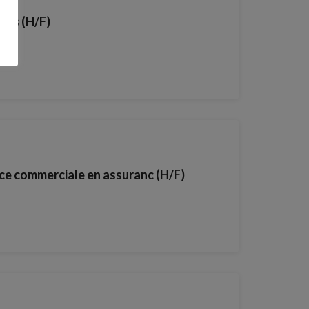
ens (H/F)
ce commerciale en assuranc (H/F)