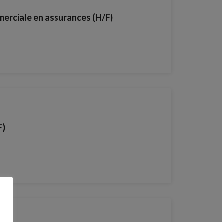
merciale en assurances (H/F)
F)