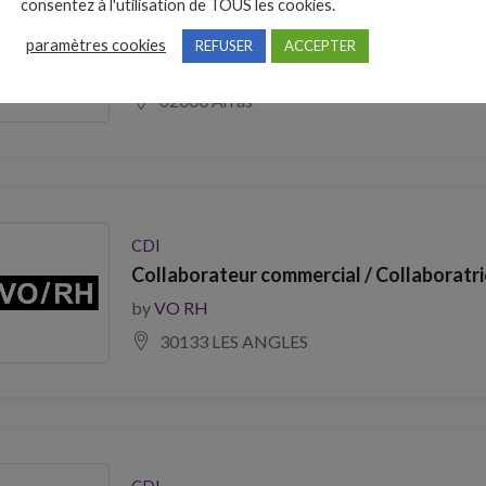
CDD
consentez à l'utilisation de TOUS les cookies.
Gestionnaire Sinistres Dommages aux Bi
paramètres cookies
REFUSER
ACCEPTER
by
VO RH
62000 Arras
CDI
Collaborateur commercial / Collaboratri
by
VO RH
30133 LES ANGLES
CDI